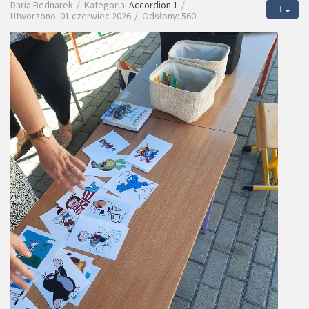
Daria Bednarek
Kategoria:
Accordion 1
Utworzono: 01 czerwiec 2026
Odsłony: 560