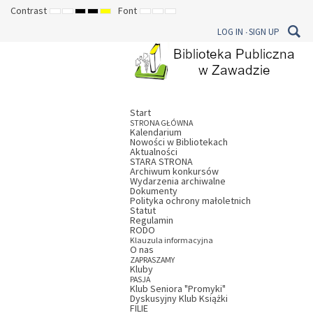
Contrast
Font
DEFAULT
NIGHT
HIGH
HIGH
HIGH
SET
SET
SET
MODE
MODE
CONTRAST
CONTRAST
CONTRAST
SMALLER
DEFAULT
LARGER
LOG IN
SIGN UP
BLACK
BLACK
YELLOW
FONT
FONT
FONT
WHITE
YELLOW
BLACK
MODE
MODE
MODE
Start
STRONA GŁÓWNA
Kalendarium
Nowości w Bibliotekach
Aktualności
STARA STRONA
Archiwum konkursów
Wydarzenia archiwalne
Dokumenty
Polityka ochrony małoletnich
Statut
Regulamin
RODO
Klauzula informacyjna
O nas
ZAPRASZAMY
Kluby
PASJA
Klub Seniora "Promyki"
Dyskusyjny Klub Książki
FILIE