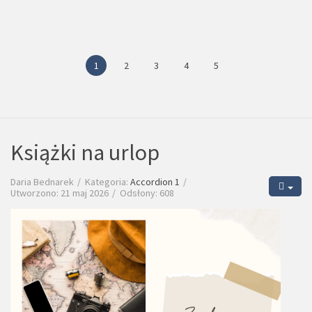
1
2
3
4
5
Książki na urlop
Daria Bednarek
Kategoria:
Accordion 1
Utworzono: 21 maj 2026
Odsłony: 608