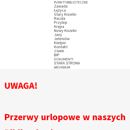
PUNKTY BIBLIOTECZNE
Zawada
Łężyca
Stary Kisielin
Racula
Przylep
Krępa
Nowy Kisielin
Jany
Jeleniów
Kiełpin
Kontakt
Z NAMI
BIP
DOKUMENTY
STARA STRONA
ARCHIWUM
UWAGA!
Przerwy urlopowe w naszych