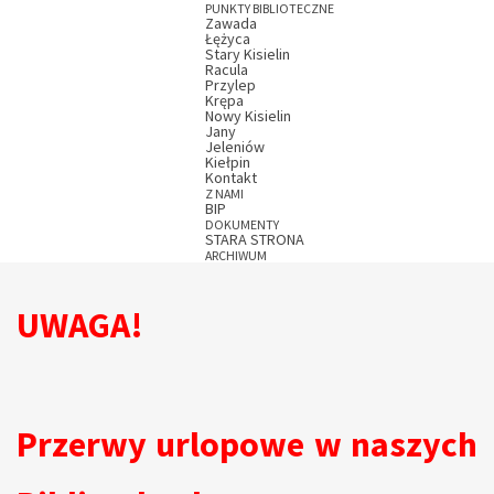
PUNKTY BIBLIOTECZNE
Zawada
Łężyca
Stary Kisielin
Racula
Przylep
Krępa
Nowy Kisielin
Jany
Jeleniów
Kiełpin
Kontakt
Z NAMI
BIP
DOKUMENTY
STARA STRONA
ARCHIWUM
UWAGA!
Przerwy urlopowe w naszych