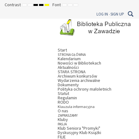
Contrast
Font
DEFAULT
NIGHT
HIGH
HIGH
HIGH
SET
SET
SET
MODE
MODE
CONTRAST
CONTRAST
CONTRAST
SMALLER
DEFAULT
LARGER
LOG IN
SIGN UP
BLACK
BLACK
YELLOW
FONT
FONT
FONT
WHITE
YELLOW
BLACK
MODE
MODE
MODE
Start
STRONA GŁÓWNA
Kalendarium
Nowości w Bibliotekach
Aktualności
STARA STRONA
Archiwum konkursów
Wydarzenia archiwalne
Dokumenty
Polityka ochrony małoletnich
Statut
Regulamin
RODO
Klauzula informacyjna
O nas
ZAPRASZAMY
Kluby
PASJA
Klub Seniora "Promyki"
Dyskusyjny Klub Książki
FILIE