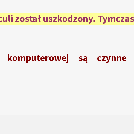
aculi został uszkodzony. Tymcza
i komputerowej są czynn