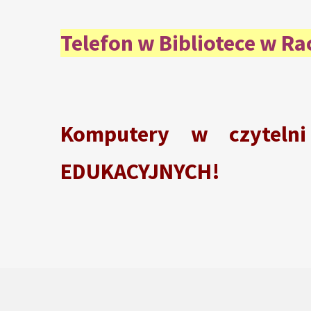
Telefon w Bibliotece w R
Komputery w czyteln
EDUKACYJNYCH!