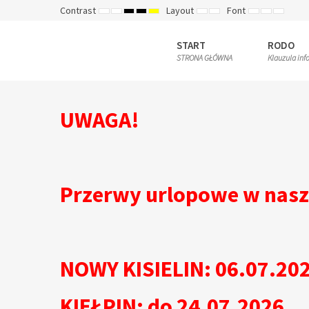
Contrast
Layout
Font
DEFAULT
NIGHT
HIGH
HIGH
HIGH
FIXED
WIDE
SET
SET
SET
MODE
MODE
CONTRAST
CONTRAST
CONTRAST
LAYOUT
LAYOUT
SMALLER
DEFAULT
LARGE
BLACK
BLACK
YELLOW
FONT
FONT
FONT
WHITE
YELLOW
BLACK
START
RODO
MODE
MODE
MODE
STRONA GŁÓWNA
Klauzula inf
UWAGA!
Przerwy urlopowe w nasz
NOWY KISIELIN: 06.07.202
KIEŁPIN: do 24.07.2026