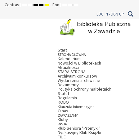
Contrast
Font
DEFAULT
NIGHT
HIGH
HIGH
HIGH
SET
SET
SET
MODE
MODE
CONTRAST
CONTRAST
CONTRAST
SMALLER
DEFAULT
LARGER
LOG IN
SIGN UP
BLACK
BLACK
YELLOW
FONT
FONT
FONT
WHITE
YELLOW
BLACK
MODE
MODE
MODE
Start
STRONA GŁÓWNA
Kalendarium
Nowości w Bibliotekach
Aktualności
STARA STRONA
Archiwum konkursów
Wydarzenia archiwalne
Dokumenty
Polityka ochrony małoletnich
Statut
Regulamin
RODO
Klauzula informacyjna
O nas
ZAPRASZAMY
Kluby
PASJA
Klub Seniora "Promyki"
Dyskusyjny Klub Książki
FILIE