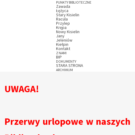
PUNKTY BIBLIOTECZNE
Zawada
Łężyca
Stary Kisielin
Racula
Przylep
Krępa
Nowy Kisielin
Jany
Jeleniów
Kiełpin
Kontakt
Z NAMI
BIP
DOKUMENTY
STARA STRONA
ARCHIWUM
UWAGA!
Przerwy urlopowe w naszych