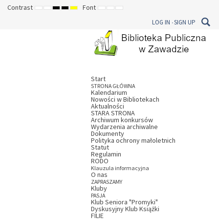
Contrast
Font
DEFAULT
NIGHT
HIGH
HIGH
HIGH
SET
SET
SET
MODE
MODE
CONTRAST
CONTRAST
CONTRAST
SMALLER
DEFAULT
LARGER
LOG IN
SIGN UP
BLACK
BLACK
YELLOW
FONT
FONT
FONT
WHITE
YELLOW
BLACK
MODE
MODE
MODE
Start
STRONA GŁÓWNA
Kalendarium
Nowości w Bibliotekach
Aktualności
STARA STRONA
Archiwum konkursów
Wydarzenia archiwalne
Dokumenty
Polityka ochrony małoletnich
Statut
Regulamin
RODO
Klauzula informacyjna
O nas
ZAPRASZAMY
Kluby
PASJA
Klub Seniora "Promyki"
Dyskusyjny Klub Książki
FILIE