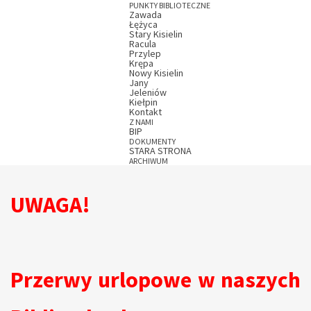
PUNKTY BIBLIOTECZNE
Zawada
Łężyca
Stary Kisielin
Racula
Przylep
Krępa
Nowy Kisielin
Jany
Jeleniów
Kiełpin
Kontakt
Z NAMI
BIP
DOKUMENTY
STARA STRONA
ARCHIWUM
UWAGA!
Przerwy urlopowe w naszych